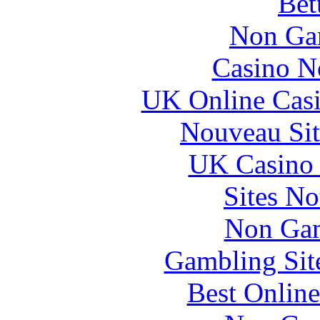
Bet
Non Ga
Casino N
UK Online Cas
Nouveau Sit
UK Casino
Sites N
Non Gam
Gambling Sit
Best Online