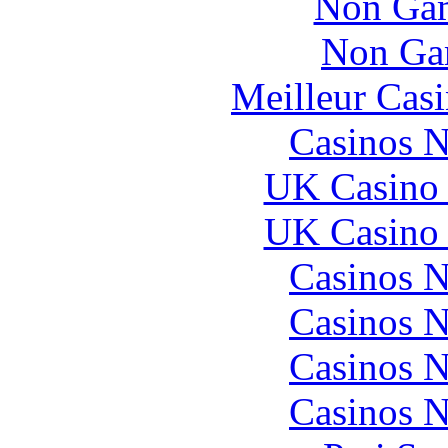
Non Gam
Non Ga
Meilleur Cas
Casinos 
UK Casino
UK Casino
Casinos 
Casinos 
Casinos 
Casinos 